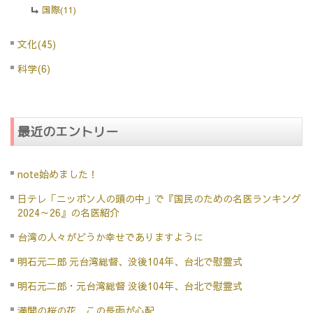
国際(11)
文化(45)
科学(6)
最近のエントリー
note始めました！
日テレ「ニッポン人の頭の中」で『国民のための名医ランキング
2024～26』の名医紹介
台湾の人々がどうか幸せでありますように
明石元二郎 元台湾総督、没後104年、台北で慰霊式
明石元二郎・元台湾総督 没後104年、台北で慰霊式
満開の桜の花 この長雨が心配