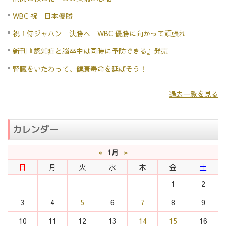
WBC 祝 日本優勝
祝！侍ジャパン 決勝へ WBC 優勝に向かって頑張れ
新刊『認知症と脳卒中は同時に予防できる』発売
腎臓をいたわって、健康寿命を延ばそう！
過去一覧を見る
カレンダー
«
1月
»
日
月
火
水
木
金
土
1
2
3
4
5
6
7
8
9
10
11
12
13
14
15
16