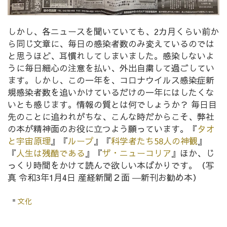
しかし、各ニュースを聞いていても、2カ月くらい前か
ら同じ文章に、毎日の感染者数のみ変えているのでは
と思うほど、耳慣れしてしまいました。感染しないよ
うに毎日細心の注意を払い、外出自粛して過ごしてい
ます。しかし、この一年を、コロナウイルス感染症新
規感染者数を追いかけているだけの一年にはしたくな
いとも感じます。情報の質とは何でしょうか？ 毎日目
先のことに追われがちな、こんな時だからこそ、弊社
の本が精神面のお役に立つよう願っています。『
タオ
と宇宙原理
』『
ループ
』『
科学者たち58人の神観
』
『
人生は残酷である
』『
ザ・ニューコリア
』ほか、じ
っくり時間をかけて読んで欲しい本ばかりです。（写
真 令和3年1月4日 産経新聞２面 ―新刊お勧め本）
文化