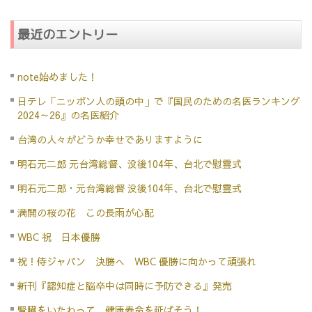
最近のエントリー
note始めました！
日テレ「ニッポン人の頭の中」で『国民のための名医ランキング
2024～26』の名医紹介
台湾の人々がどうか幸せでありますように
明石元二郎 元台湾総督、没後104年、台北で慰霊式
明石元二郎・元台湾総督 没後104年、台北で慰霊式
満開の桜の花 この長雨が心配
WBC 祝 日本優勝
祝！侍ジャパン 決勝へ WBC 優勝に向かって頑張れ
新刊『認知症と脳卒中は同時に予防できる』発売
腎臓をいたわって、健康寿命を延ばそう！