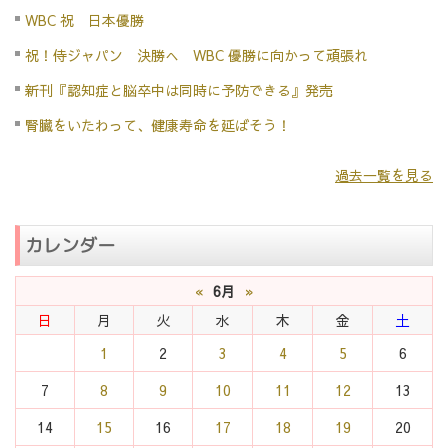
WBC 祝 日本優勝
祝！侍ジャパン 決勝へ WBC 優勝に向かって頑張れ
新刊『認知症と脳卒中は同時に予防できる』発売
腎臓をいたわって、健康寿命を延ばそう！
過去一覧を見る
カレンダー
«
6月
»
日
月
火
水
木
金
土
1
2
3
4
5
6
7
8
9
10
11
12
13
14
15
16
17
18
19
20