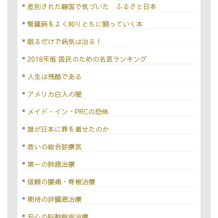
差別された韓国で気づいた ふるさと日本
腎臓病をよく知りともに闘っていく本
眠るだけで病気は治る！
2018年版 国民のための名医ランキング
人生は残酷である
アメリカ白人の闇
メイド・イン・PRCの恐怖
誰が日本に罪を着せたのか
救いの総合診療医
第一の肺癌治療
信頼の腰痛・脊椎治療
期待の膵臓癌治療
安心の脳動脈瘤治療