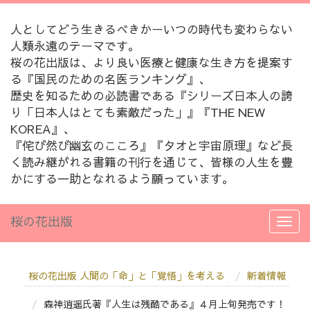
人としてどう生きるべきかーいつの時代も変わらない
人類永遠のテーマです。
桜の花出版は、より良い医療と健康な生き方を提案す
る『国民のための名医ランキング』、
歴史を知るための必読書である『シリーズ日本人の誇
り「日本人はとても素敵だった」』『THE NEW
KOREA』、
『侘び然び幽玄のこころ』『タオと宇宙原理』など長
く読み継がれる書籍の刊行を通じて、皆様の人生を豊
かにする一助となれるよう願っています。
桜の花出版
桜の花出版 人間の「命」と「覚悟」を考える
新着情報
森神逍遥氏著『人生は残酷である』４月上旬発売です！