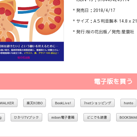
発売日：2018/4/17
サイズ：A５判並製本 14.8 x 21 x
発行:桜の花出版／発売:星雲社
電子版を買う
WALKER
楽天KOBO
BookLive!
7netショッピング
honto
g
ひかりTVブック
mibon電子書籍
どこでも読書
BOOKSMA