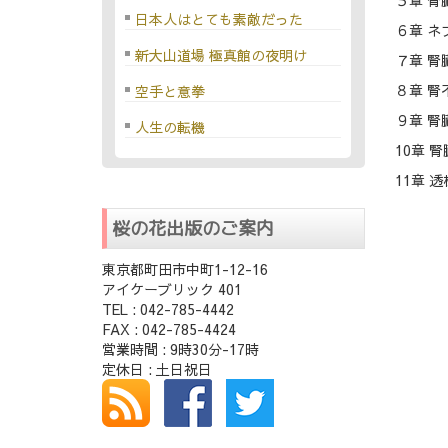
日本人はとても素敵だった
６章 
新大山道場 極真館の夜明け
７章 腎
８章 腎
空手と意拳
９章 
人生の転機
10章 
11章 
桜の花出版のご案内
東京都町田市中町1-12-16
アイケーブリック 401
TEL : 042-785-4442
FAX : 042-785-4424
営業時間 : 9時30分-17時
定休日 : 土日祝日