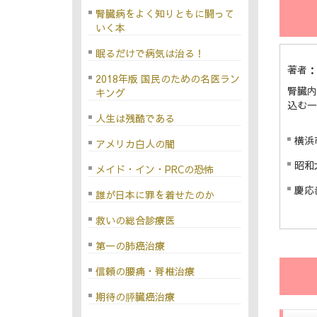
腎臓病をよく知りともに闘って
いく本
眠るだけで病気は治る！
著者：
2018年版 国民のための名医ラン
腎臓内
キング
込む一
人生は残酷である
横浜
アメリカ白人の闇
昭和
メイド・イン・PRCの恐怖
慶応
誰が日本に罪を着せたのか
救いの総合診療医
第一の肺癌治療
信頼の腰痛・脊椎治療
期待の膵臓癌治療