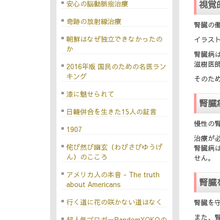
視覚
安心の脳動脈瘤治療
奇跡の放射線治療
腎臓の
朝鮮はなぜ独立できなかったの
イラスト
か
腎臓病
滋樹医
2016年版 国民のための名医ラン
キング
そのた
漆に魅せられて
腎臓
日韓併合を生きた15人の証言
慢性の腎
1907
治療が
侘び然び幽玄（わびさびゆうげ
腎臓病
ん）のこころ
せん。
アメリカ人の本音 - The truth
腎臓
about Americans
行く道に花の咲かない道はなく
腎臓を
また、
超人気ブロガーRandomYOKOの