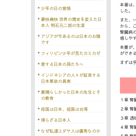
本著は
少年の日の覚悟
した。
豪快痛快 世界の歴史を変えた日
また、
本人 明石元二郎の生涯
から、
腎臓病
アジアが今あるのは日本のお陰
感しや
です
本書が
ができ
フィリピン少年が見たカミカゼ
まずは
愛する日本の孫たちへ
インドネシアの人々が証言する
日本軍政の真実
素晴らしかった日本の先生とそ
の教育
１章 腎
２章 
母国は日本、祖国は台湾
３章 
帰らざる日本人
４章 
なぜ私達ユダヤ人は優秀なのか
５章 