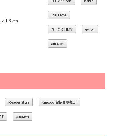
ヨドバシ.com
honto
TSUTAYA
 1.3 cm
ローチケHMV
e-hon
amazon
Reader Store
Kinoppy(紀伊國屋書店)
RT
amazon