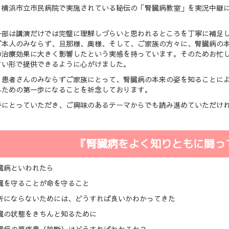
、横浜市立市民病院で実施されている秘伝の「腎臓病教室」を実況中継
一部は講演だけでは完璧に理解しづらいと思われるところを丁寧に補足
ご本人のみならず、旦那様、奥様、そして、ご家族の方々に、腎臓病の
の治療効果に大きく影響したという実感を持っています。そのためお忙
すい形で提供できるように心がけました。
、患者さんのみならずご家族にとって、腎臓病の本来の姿を知ることに
るための第一歩になることを祈念しております。
手にとっていただき、ご興味のあるテーマからでも読み進めていただけ
『腎臓病をよく知りともに闘っ
臓病といわれたら
腎臓を守ることが命を守ること
透析にならないためには、どうすれば良いかわかってきた
腎臓の状態をきちんと知るために
腎臓病の原疾患（診断）はどうすればわかるか？