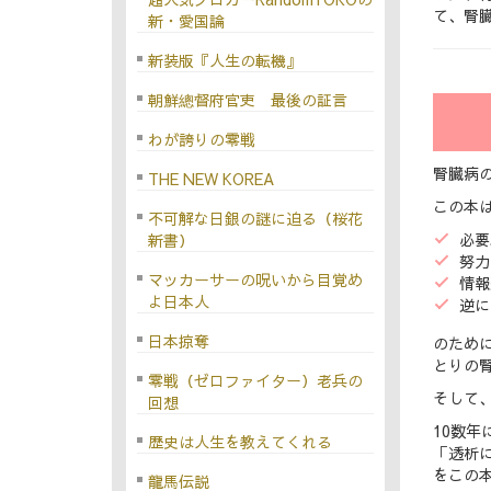
て、腎
新・愛国論
新装版『人生の転機』
朝鮮總督府官吏 最後の証言
わが誇りの零戦
腎臓病
THE NEW KOREA
この本
不可解な日銀の謎に迫る（桜花
必要
新書）
努力
マッカーサーの呪いから目覚め
情報
よ日本人
逆に
日本掠奪
のため
とりの
零戦（ゼロファイター）老兵の
そして
回想
10数
歴史は人生を教えてくれる
「透析
をこの
龍馬伝説