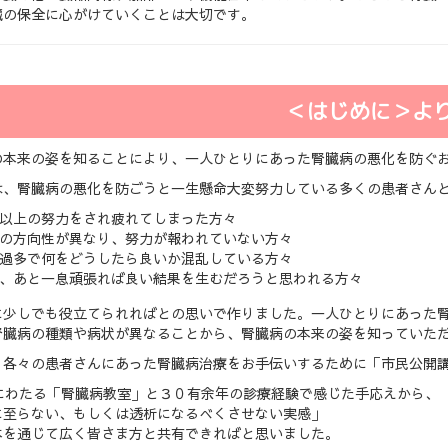
臓の保全に心がけていくことは大切です。
＜はじめに＞よ
の本来の姿を知ることにより、一人ひとりにあった腎臓病の悪化を防ぐ
は、腎臓病の悪化を防ごうと一生懸命大変努力している多くの患者さん
以上の努力をされ疲れてしまった方々
の方向性が異なり、努力が報われていない方々
過多で何をどうしたら良いか混乱している方々
、あと一息頑張れば良い結果を生むだろうと思われる方々
に少しでも役立てられればとの思いで作りました。一人ひとりにあった
腎臓病の種類や病状が異なることから、腎臓病の本来の姿を知っていた
、各々の患者さんにあった腎臓病治療をお手伝いするために「市民公開
年にわたる「腎臓病教室」と３０有余年の診療経験で感じた手応えから、
に至らない、もしくは透析になるべくさせない実感」
本を通じて広く皆さま方と共有できればと思いました。