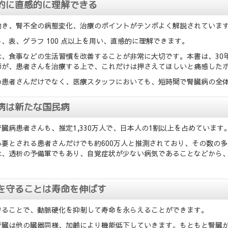
的に直感的に理解できる
働き、腎不全の病態変化、治療のポイントがテンポよく解説されていま
、表、グラフ 100 点以上を用い、直感的に理解できます。
は、食事などの生活習慣を改善することが非常に大切です。本書は、30
師が、患者さんを治療する上で、これだけは押さえてほしいと痛感した
め患者さんだけでなく、医療スタッフにおいても、短時間で腎臓病の全
病は新たな国民病
臓病患者さんも、推定1,330万人で、日本人の1割以上を占めています
必要とされる患者さんだけでも約600万人と推測されており、その数の
は、透析の予備軍でもあり、自覚症状が少ない病気であることなどから
を守ることは寿命を伸ばす
守ることで、動脈硬化を抑制して寿命を永らえることができます。
腎臓は他の臓器同様、加齢により機能低下していきます。もともと腎臓が