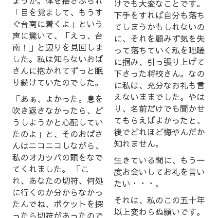
ょうか。体を揺さぶられ
けでも大変なことです。
「目を覚まして、もうす
下手をすれば自分も落ち
ぐ台南に着くよ」という
てしまうかもしれないの
声に驚いて、「えっ、台
に、それを顧みず気を失
南！」と辺りを見回しま
って落ちていく私を咄嗟
した。私は知らないおば
に掴み、引っ張り上げて
さんに抱かれてずっと眠
下さった将校さん。なの
り続けていたのでした。
に私は、充分なお礼も言
えないままでした。やは
「あぁ、よかった。息を
り、名前だけでも聞かせ
吹き返さなかったら、ど
てもらえばよかったと、
うしようかと心配してい
後でどれほど悔やんだか
たのよ」と、そのおばさ
知れません。
んはニコニコしながら、
私のオカッパの頭をなで
生きている間に、もう一
てくれました。 「こ
度お会いしてお礼を言い
れ、あなたの切符、何処
たい・・・。
に行くのか分からなかっ
それは、私のこの五十年
たんでね、ポケットを探
以上変わらぬ願いです。
ったら切符があったので