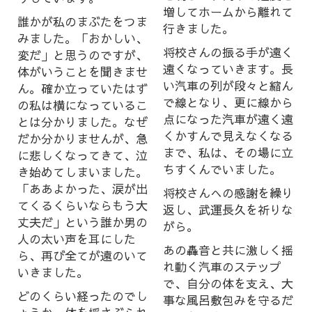
増してホームから離れて
誰かが私のまぶたをつま
行きました。
みました。「おかしい、
将校さんの振る手が遠く
変だ」と思うのですが、
遠くなっていきます。長
体がいうことを聞きませ
い汽車の列が段々と縮ん
ん。確か立っていたはず
で線となり、更に線から
の私は横になっているこ
点になった汽車が遠く遠
とは分かりました。なぜ
くかすんで見えなくなる
だか分かりませんが、急
まで、私は、その場に立
に悲しくなってきて、泣
ちすくんでいました。
き始めてしまいました。
「ああよかった、涙が出
将校さんへの感謝を繰り
てくるくらいならもう大
返し、武運長久を祈りな
丈夫だ」という誰か男の
がら。
人の太い声を耳にした
あの轟音と共に激しく揺
ら、再び全てが遠のいて
れ動く汽車のステップ
いきました。
で、自分の体を支え、大
どのくらい経ったのでし
事な風呂敷包みを守るだ