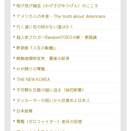
侘び然び幽玄（わびさびゆうげん）のこころ
アメリカ人の本音 - The truth about Americans
行く道に花の咲かない道はなく
超人気ブロガーRandomYOKOの新・愛国論
新装版『人生の転機』
朝鮮總督府官吏 最後の証言
わが誇りの零戦
THE NEW KOREA
不可解な日銀の謎に迫る（桜花新書）
マッカーサーの呪いから目覚めよ日本人
日本掠奪
零戦（ゼロファイター）老兵の回想