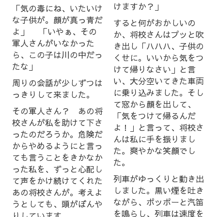
けますか？」
「気の毒にね、いたいけ
な子供が。顔が真っ青だ
すると何がおかしいの
よ」 「いやぁ、その
か、将校さんはプッと吹
軍人さんがいなかった
き出し「ハハハ、子供の
ら、この子は川の中だっ
くせに。いいから気をつ
たな」
けて帰りなさい」と言
い、大分空いてきた車両
周りの会話が少しずつは
に乗り込みました。そし
っきりして来ました。
て窓から顔を出して、
その軍人さん？ あの将
「気をつけて帰るんだ
校さんが私を助けて下さ
よ！」と言って、将校さ
ったのだろうか。危険だ
んは私に手を振りまし
からやめるようにと言っ
た。爽やかな笑顔でし
ても言うことをきかなか
た。
った私を、ずっと心配し
列車がゆっくりと動き出
て声をかけ続けてくれた
しました。黒い煙を吐き
あの将校さんが。考えよ
ながら、ポッポーと汽笛
うとしても、頭がぼんや
を鳴らし、列車は速度を
りしています。