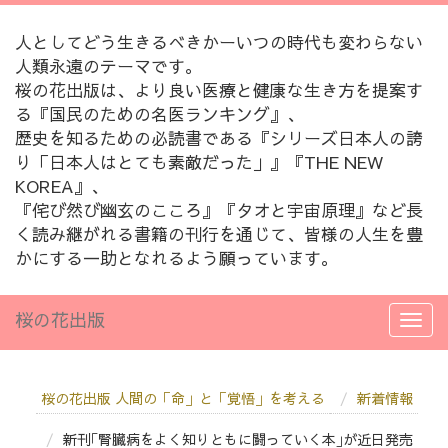
人としてどう生きるべきかーいつの時代も変わらない
人類永遠のテーマです。
桜の花出版は、より良い医療と健康な生き方を提案す
る『国民のための名医ランキング』、
歴史を知るための必読書である『シリーズ日本人の誇
り「日本人はとても素敵だった」』『THE NEW
KOREA』、
『侘び然び幽玄のこころ』『タオと宇宙原理』など長
く読み継がれる書籍の刊行を通じて、皆様の人生を豊
かにする一助となれるよう願っています。
桜の花出版
桜の花出版 人間の「命」と「覚悟」を考える
新着情報
新刊｢腎臓病をよく知りともに闘っていく本｣が近日発売