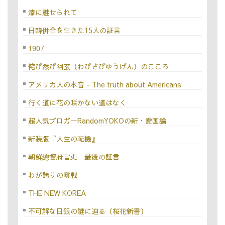
漆に魅せられて
日韓併合を生きた15人の証言
1907
侘び然び幽玄（わびさびゆうげん）のこころ
アメリカ人の本音 - The truth about Americans
行く道に花の咲かない道はなく
超人気ブロガーRandomYOKOの新・愛国論
新装版『人生の転機』
朝鮮總督府官吏 最後の証言
わが誇りの零戦
THE NEW KOREA
不可解な日銀の謎に迫る（桜花新書）