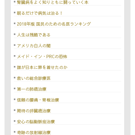
腎臓病をよく知りともに闘っていく本
眠るだけで病気は治る！
2018年版 国民のための名医ランキング
人生は残酷である
アメリカ白人の闇
メイド・イン・PRCの恐怖
誰が日本に罪を着せたのか
救いの総合診療医
第一の肺癌治療
信頼の腰痛・脊椎治療
期待の膵臓癌治療
安心の脳動脈瘤治療
奇跡の放射線治療