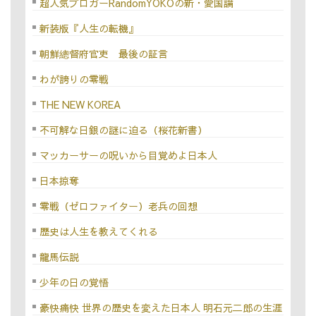
超人気ブロガーRandomYOKOの新・愛国論
新装版『人生の転機』
朝鮮總督府官吏 最後の証言
わが誇りの零戦
THE NEW KOREA
不可解な日銀の謎に迫る（桜花新書）
マッカーサーの呪いから目覚めよ日本人
日本掠奪
零戦（ゼロファイター）老兵の回想
歴史は人生を教えてくれる
龍馬伝説
少年の日の覚悟
豪快痛快 世界の歴史を変えた日本人 明石元二郎の生涯